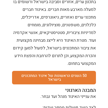
בתכנון ערים, אזורים וסביבה בישראל ורשומים בו
למעלה מארבע מאות חברים. באיגוד חברים
מתכנני ערים ואזורים, גיאוגרפים, אדריכלים,
כלכלנים, משפטנים, סוציולוגים, מומחים
למדיניות ציבורית, סטטיסטיקאים, אנשי אקדמיה
ועוד. מטרת האיגוד היא לייצג מבחינה מקצועית
את ציבור המתכננים בישראל, לפעול למען קידום
והכרת המקצוע, וכן לתרום להרחבת והפצת הידע
המקצועי בתחום.
50 השנים הראשונות של איגוד המתכננים
בישראל
המבנה הארגוני
את ענייני האיגוד מנהל ועד נבחר.
לצד הועד פועלות מספר ועדות: