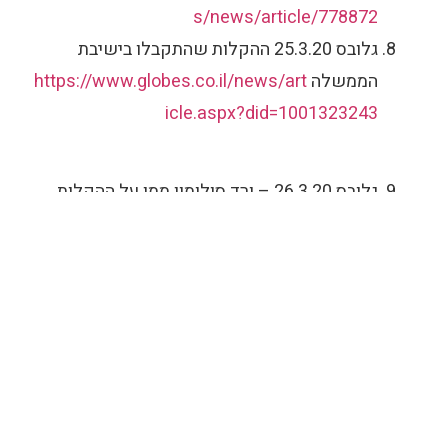
s/news/article/778872
גלובס 25.3.20 ההקלות שהתקבלו בישיבת
הממשלה
https://www.globes.co.il/news/art
icle.aspx?did=1001323243
גלובס 26.3.20 – ורד סולומון ממן על ההקלות
בדגש על מתכננים –
https://www.globes.co.il/news/article.aspx
?did=1001323394
הבית המקצועי של מתכננות ומתכנני הערים בישראל