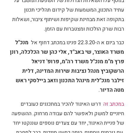
בנוסף עלו השאלות הגדולות של השפעת המשבר על
עתיד התכנון, המשמעות של קידום תהליכי תכנון
בתקופה זאת מבחינת שקיפות ושיתוף ציבור, ושאלות
רבות שרק הולכות ומצטברות עם הזמן.
כבר ביום א ה-22.3.20 פנינו במכתב דחוף אל
מנכ"ל
משרד האוצר, שי באב"ד, אלי כהן שר הכלכלה, רונן
פרץ מ"מ מנכ"ל משרד רה"מ, פרופ' דניאל
הרשקוביץ מנהל נציבות שירות המדינה, דלית
זילבר מנכ"לית מינהל התכנון וזאב ביילסקי ראש
מטה הדיור
.
במכתב זה
דרש האיגוד להכיר במתכננים כעובדים
חיוניים למשק ולאפשר להם עבודה מרחוק. ההשפעה
של פניית האיגוד, יחד עם צעדים נוספים שננקטו יחד
עם גורמים נוספים, היתה כמעט מיידית. כבר למחרת,