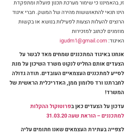
זו, בהאמיננו כי שימור מערכת תכנון פועלת ומתפקדת
הינו תנאי להתאוששות מהירה של המשק. חברי איגוד
הרוצים להעלות הצעות לפעילות בנושא או בקשות
מוזמנים לכתוב למזכירות
האיגוד:
igudm1@gmail.com
אנחנו באיגוד המתכננים שמחים מאד לבשר על
הצעדים אותם החליט לנקוט משרד השיכון על מנת
לסייע למתכננים העצמאיים העובדים. תודה גדולה
לחברתנו ורד סלומון ממן, האדריכלית הראשית של
המשרד!
עדכון על הצעדים כאן ב
פרוטוקול ההקלות
למתכננים – הוראת שעה 31.03.20
לצפייה בעתירת העצמאים שאנו חתומים עליה