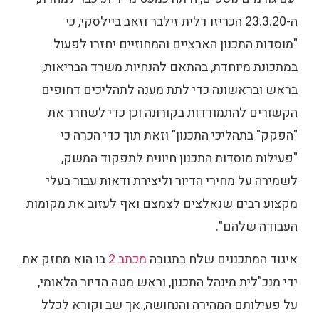
ה-23.3.20 הכריזו דלית זילבר וזאב ביילסקי, כי
"מוסדות התכנון הארציים והמחוזיים יחזרו לפעול
במתכונת מיוחדת, בהתאם להנחיות משרד הבריאות,
בראש ובראשונה כדי לתת מענה לתהליכים דחופים
הקשורים להתמודדות בקורונה וכן כדי לשחרר את
"הפקק" בתהליכי התכנון" וזאת תוך כדי הכרה כי
"פעילות מוסדות התכנון חיונית לתפקוד המשק,
לשמירה על מחירי הדיור וליצירת ודאות עבור בעלי
מקצוע רבים שנאלצים לצמצם ואף לעזוב את מקומות
העבודה שלהם".
איגוד המתכננים שלח בתגובה
מכתב 2
בו הוא מחזק את
ידי מנכ"לית מינהל התכנון, וראש מטה הדיור הלאומי,
על פעילותם המהירה והנחושה, אך שב וקורא לכלל