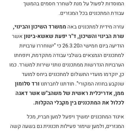
המוסדות לפעול על מנת לשחרר חסמים בהמשך
עבודת המתכננים בכל המגזרים.
עזרה מידית למתכננים באה
ממשרד השיכון והבינוי,
שרת הבינוי והשיכון, ד"ר יפעת שאשא-ביטון
אשר
הודיעה ביום חמישי ה26.3.20 כי "ישוחררו ערבויות
למתכננים הנמצאים בשלבי עבודה מתקדמת, ויופחתו
הערבויות הנדרשות ממתכננים נותני שירות למשרד. כמו
כן, יוקדמו מועדי התשלום למתכננים ביחס למועד
שנקבע בחוזה המקורי". תודתנו לחברתנו
ורד סלומון
ממן, אדריכלית ראשית של משהב"ש אשר דאגה
לכלול את המתכננים בין מקבלי ההקלות.
איגוד המתכננים ימשיך ויפעל למען חבריו, מכל
המגזרים, ולמען שימור פעילות תכנונית גם בשעה קשה