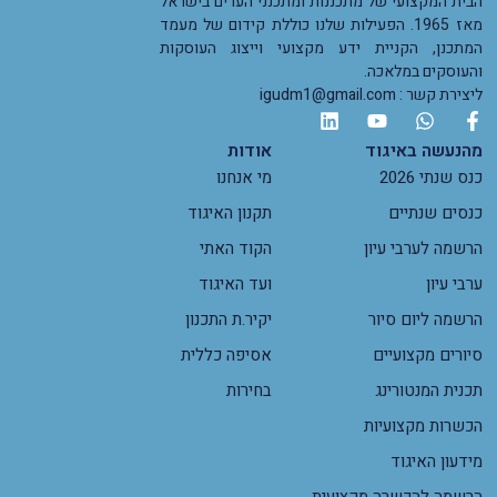
הבית המקצועי של מתכננות ומתכנני הערים בישראל
מאז 1965. הפעילות שלנו כוללת קידום של מעמד
המתכנן, הקניית ידע מקצועי וייצוג העוסקות
והעוסקים במלאכה.
ליצירת קשר : igudm1@gmail.com
מהנעשה באיגוד
אודות
כנס שנתי 2026
מי אנחנו
כנסים שנתיים
תקנון האיגוד
הרשמה לערבי עיון
הקוד האתי
ערבי עיון
ועד האיגוד
הרשמה ליום סיור
יקיר.ת התכנון
סיורים מקצועיים
אסיפה כללית
תכנית המנטורינג
בחירות
הכשרות מקצועיות
מידעון האיגוד
הרשמה להכשרה מקצועית