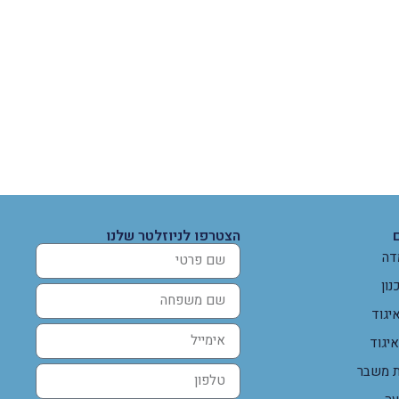
הצטרפו לניוזלטר שלנו
דה
נון
יגוד
איגוד
ת משבר