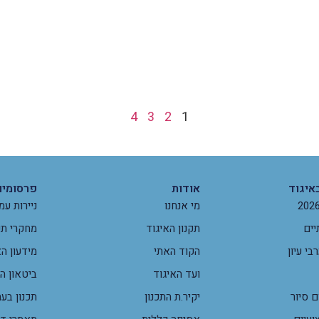
4
3
2
1
איגוד
אודות
פרסומים
מי אנחנו
ניירות עמ
יים
תקנון האיגוד
מחקרי תכ
י עיון
הקוד האתי
מידעון הא
ועד האיגוד
ביטאון ה
 סיור
יקיר.ת התכנון
תכנון בע