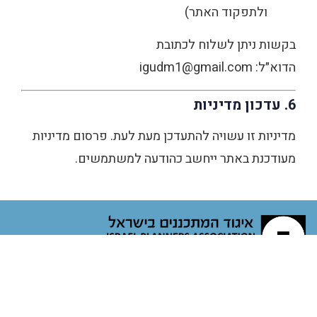
ולתפקוד האתר)
בקשות ניתן לשלוח לכתובת
הדוא״ל: igudm1@gmail.com
6. עדכון מדיניות
מדיניות זו עשויה להתעדכן מעת לעת. פרסום מדיניות
מעודכנת באתר ייחשב כהודעה למשתמשים.
הבית המקצועי של מתכננות ומתכנני הערים בישראל
מאז 1965. הפעילות שלנו כוללת קידום של מעמד
המתכנן, הקניית ידע מקצועי וייצוג העוסקות