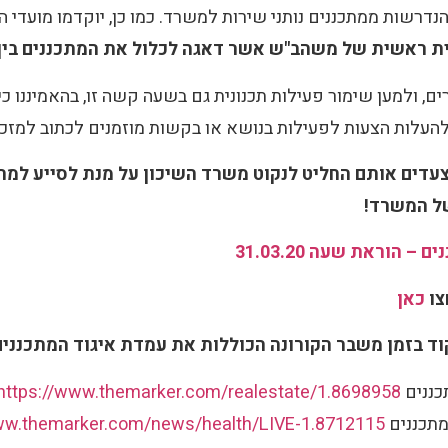
נדרשות ממתכננים נותני שירות למשרד. כמו כן, יוקדמו מועדי
לית ראשית של משהב"ש אשר דאגה לכלול את המתכננים בין
ים, ולמען שימור פעילות תכנונית גם בשעה קשה זו, בהאמיננו כ
עלות הצעות לפעילות בנושא או בקשות מוזמנים לכתוב למזכי
עדים אותם החליט לנקוט משרד השיכון על מנת לסייע למתכ
של המשרד!
 הוראת שעה 31.03.20
צו
כאן
ד בזמן משבר הקורונה הכוללות את עמדת איגוד המתכננים
https://www.themarker.com/realestate/1.8698958
ww.themarker.com/news/health/LIVE-1.8712115