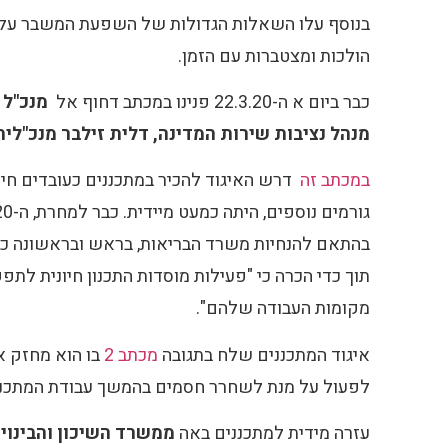
בנוסף עלו השאלות הגדולות של השפעת המשבר על עת
הולכות ומצטברות עם הזמן.
כבר ביום א ה-22.3.20 פנינו במכתב דחוף אל
מנכ"ל 
מנהל נציבות שירות המדינה, דלית זילבר מנכ"לית
במכתב זה
דרש האיגוד להכיר במתכננים כעובדים חי
בהתאם להנחיות משרד הבריאות, בראש ובראשונה כדי
תוך כדי הכרה כי "פעילות מוסדות התכנון חיונית לת
מקומות העבודה שלהם".
איגוד המתכננים שלח בתגובה
מכתב 2
בו הוא מחזק א
לפעול על מנת לשחרר חסמים בהמשך עבודת המתכננ
עזרה מידית למתכננים באה
ממשרד השיכון והבינוי,