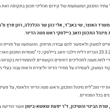
יד התכנון, המשמעות של קידום תהליכי תכנון בתקופה זאת מ
משרד האוצר, שי באב"ד, אלי כהן שר הכלכלה, רונן פרץ מ"
 מינהל התכנון וזאב ביילסקי ראש מטה הדיור
.
וניים למשק ולאפשר להם עבודה מרחוק. ההשפעה של פניית האי
גורמים נוספים, היתה כמעט מיידית. כבר למחרת, ה-23.3.20 הכריזו דלית זילבר וזאב ביילסק
 לתת מענה לתהליכים דחופים הקשורים להתמודדות בקורונה וכ
פקוד המשק, לשמירה על מחירי הדיור וליצירת ודאות עבור בעל
ת ידי מנכ"לית מינהל התכנון, וראש מטה הדיור הלאומי, על פע
ים בכל המגזרים.
 שרת הבינוי והשיכון, ד"ר יפעת שאשא-ביטון