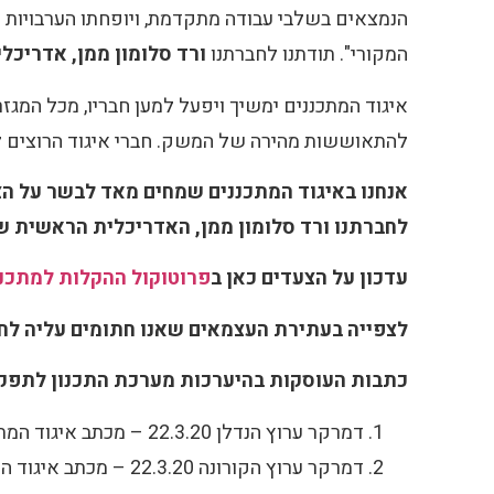
הנמצאים בשלבי עבודה מתקדמת, ויופחתו הערבויות ה
המקורי". תודתנו לחברתנו
ורד סלומון ממן, אדריכ
איגוד המתכננים ימשיך ויפעל למען חבריו, מכל המגזר
להתאוששות מהירה של המשק. חברי איגוד הרוצים לה
אנחנו באיגוד המתכננים שמחים מאד לבשר על הצ
לחברתנו ורד סלומון ממן, האדריכלית הראשית 
עדכון על הצעדים כאן ב
פרוטוקול ההקלות למתכננים –
לצפייה בעתירת העצמאים שאנו חתומים עליה לח
כתבות העוסקות בהיערכות מערכת התכנון לתפקו
דמרקר ערוץ הנדלן 22.3.20 – מכתב איגוד המתכננים
דמרקר ערוץ הקורונה 22.3.20 – מכתב איגוד המתכננים