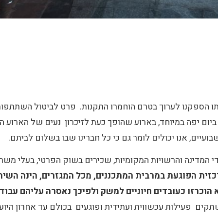
ותו הספקנו לערוך בטרם הוחמרו התקנות. פרט לביטול השתתפות
כולנו לערוך את הכנס בהשתתפות כ-600 איש, ביום יפה במיוחד, בארוע שהופך כעת לזיכרו
עיים, אנו יכולים לומר גם כי כל חברינו שבו בשלום לביתם.
י המדינה והרשויות המקומיות, שכירים בשוק הפרטי, בעלי משרד
זית הפוגעת במרבית המתכננים, מכל המגזרים, הינה השי
וכרזו כעובדים חיוניים למשק ולפיכך נאסרה עליהם עבוד
תקים פעילות עכשווית ועתידית ופוגעים בכולם עד אחרון היוע