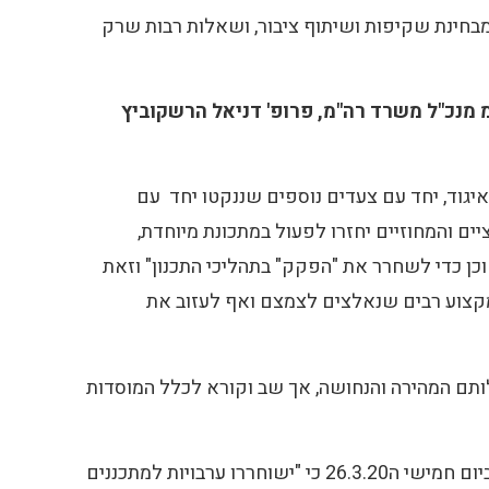
בחינת שקיפות ושיתוף ציבור, ושאלות רבות שרק
מ מנכ"ל משרד רה"מ, פרופ' דניאל הרשקוביץ
גוד, יחד עם צעדים נוספים שננקטו יחד עם
י, כי "מוסדות התכנון הארציים והמחוזיים יחזרו לפעול במתכונת מיוחדת,
ן כדי לשחרר את "הפקק" בתהליכי התכנון" וזאת
י מקצוע רבים שנאלצים לצמצם ואף לעזוב את
ילותם המהירה והנחושה, אך שב וקורא לכלל המוסדות
אשר הודיעה ביום חמישי ה26.3.20 כי "ישוחררו ערבויות למתכננים