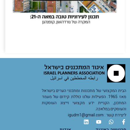
המק
של
נור
קופ
מרץ 1, 2026
קרא 
הבית המקצועי של מתכננות ומתכנני הערים בישראל
מאז 1965. הפעילות שלנו כוללת קידום של מעמד
המתכנן, הקניית ידע מקצועי וייצוג העוסקות
והעוסקים במלאכה.
ליצירת קשר : igudm1@gmail.com
מהנעשה באיגוד
אודות