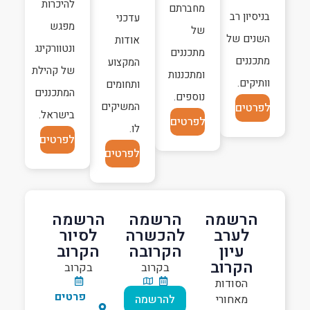
להיכרות
מחברתם
בניסיון רב
עדכני
מפגש
של
השנים של
אודות
ונטוורקינג
מתכננים
מתכננים
המקצוע
של קהילת
ומתכננות
וותיקים.
ותחומים
המתכננים
נוספים.
המשיקים
לפרטים
בישראל.
לפרטים
לו.
לפרטים
לפרטים
הרשמה
הרשמה
הרשמה
לערב
להכשרה
לסיור
עיון
הקרובה
הקרוב
הקרוב
בקרוב
בקרוב
הסודות
פרטים
מאחורי
להרשמה