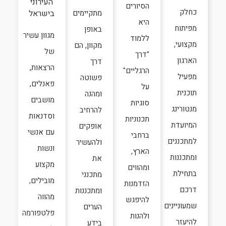
העירוני
הסיורים
כחלק
מתקיימים
בישראל
היא
מפיתוח
באופן
מגוון עשיר
ללמוד
מקצועי,
מקוון, הם
של
"דרך
הארגון
דרך
הרצאות,
הרגליים"
מפעיל
פשוטה
פאנלים,
על
תוכנית
ומהנה
מושבים
סוגיות
מנטורינג
להרחיב
וסדנאות
תכנוניות
המיועדת
אופקים
עם אנשי
ברחבי
למתכננים
ולהעשיר
ונשות
הארץ,
ומתכננות
את
מקצוע
ומהווים
בתחילת
מתכנני
מובילים,
הזדמנות
דרכם
ומתכננות
מהווה
להיפגש
שמעוניינים
הערים
פלטפורמה
ולהנות
להיעזר
בידע