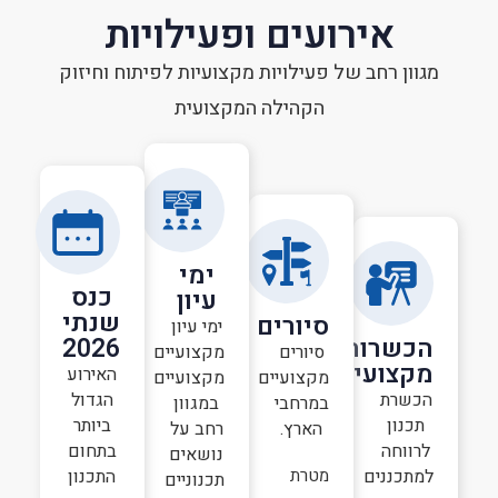
אירועים ופעילויות
מגוון רחב של פעילויות מקצועיות לפיתוח וחיזוק
הקהילה המקצועית
ימי
כנס
עיון
שנתי
סיורים
ימי עיון
הכשרות
2026
סיורים
מקצועיים
מקצועיות
האירוע
מקצועיים
מקצועיים
הכשרת
הגדול
במרחבי
במגוון
תכנון
ביותר
הארץ.
רחב על
לרווחה
בתחום
נושאים
מטרת
למתכננים
התכנון
תכנוניים