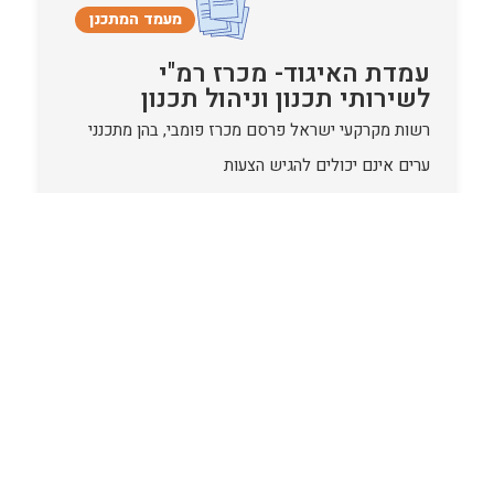
מעמד המתכנן
עמדת האיגוד- מכרז רמ"י
לשירותי תכנון וניהול תכנון
רשות מקרקעי ישראל פרסם מכרז פומבי, בהן מתכנני
ערים אינם יכולים להגיש הצעות
המשך…
להורדה/קריאה
התחדשות
עירונית
פיתוח ידע תכנוני לגיבוש תפיסת
השכונה המתחדשת