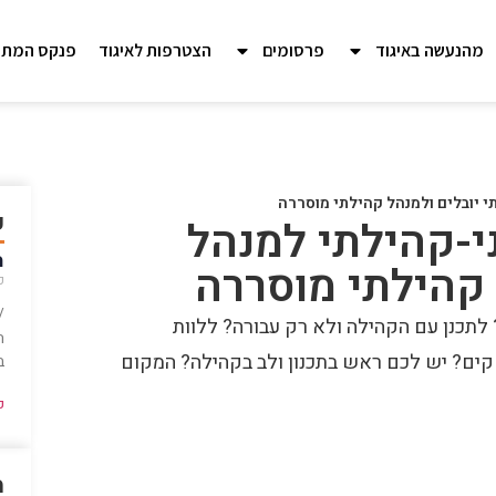
מהנעשה באיגוד
פרסומים
הצטרפות לאיגוד
פנקס המתכ
י יובלים ולמנהל קהילתי מוסררה
ע
י-קהילתי למנהל
מי
 קהילתי מוסררה
פב
/
 לתכנן עם הקהילה ולא רק עבורה? ללוות
ה
שקים? יש לכם ראש בתכנון ולב בקהילה? המקום
ב
ק
מ