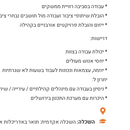
* עבודה בסביבה רוויית ממשקים
* הובלת שיתופי ציבור ועבודה מול תושבים נבחרי ציב
* ייזום והובלת פרויקטים אורבניים בקהילה
דרישות:
* יכולת עבודה בצוות
* יחסי אנוש מעולים
* יוזמה, עצמאות ונכונות לעבוד בשעות לא שגרתיות
יתרון ל:
* ניסיון בעבודה עם מינהלים קהילתיים / עירייה / שית
* היכרות עם מערכת התכנון בירושלים
השכלה:
השכלה אקדמית: תואר באדריכלות או תו