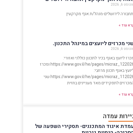
גוסט 6, 2026
חבורה לירושלים-מנהל/ת אגף מקרקעין
רא עוד »
ני מכרזים ליועצים במינהל התכנון.
גוסט 6, 2026
כרז ליועץ באגף בכיר לתכנון כוללני ואזורי:
https://www.gov.il/he/pages/micraz_122026 ומכרז
יועץ באגף תכנון מרחבי:
https://www.gov.il/he/pages/micraz_112026 שני
מכרזים לתפקידים מאד מעניינים בחזית
רא עוד »
יירות עמדה
מדת איגוד המתכננים- תסקירי השפעה של
סביבה- הנחיות גנריות