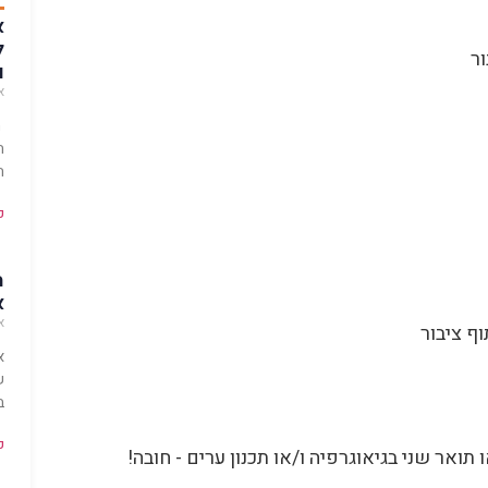
א
ל
ור
ו
או
ה
ת
ה
ק
מ
א
או
וף ציבור
א
ש
ב
ק
אר שני בגיאוגרפיה ו/או תכנון ערים - חובה!