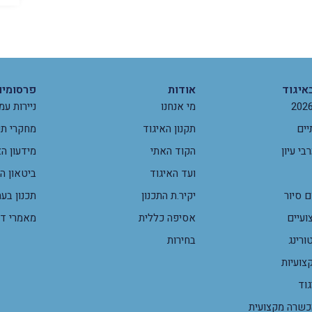
איגוד
אודות
פרסומים
מי אנחנו
ניירות עמ
יים
תקנון האיגוד
מחקרי תכ
י עיון
הקוד האתי
מידעון הא
ועד האיגוד
ביטאון ה
 סיור
יקיר.ת התכנון
תכנון בע
ועיים
אסיפה כללית
מאמרי ד
ורינג
בחירות
צועיות
גוד
שרה מקצועית