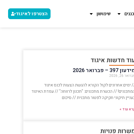
הצטרפו לאיגוד
ננים
שימושון
וד חדשות איגוד
דעון 397 – פברואר 2026
רואר 26, 2026
/ ימים אחרונים לקול הקורא להגשת הצעות לכנס איגוד
מתכננים! // הכשרת מתכננים: "תכנון לרווחה" // עמדת האיגוד
עניין תיקוני חקיקה לפטור מתכנית // סיכום
רא עוד »
שרות פנויות