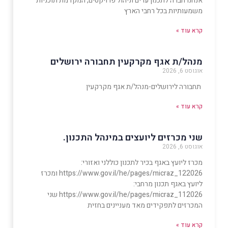
אנחנו חברה לתכנון ערים וניהול פרויקטים, המקדמת תוכניות
משמעותיות בכל רחבי הארץ
קרא עוד »
מנהל/ת אגף מקרקעין תחבורה ירושלים
אוגוסט 6, 2026
תחבורה לירושלים-מנהל/ת אגף מקרקעין
קרא עוד »
שני מכרזים ליועצים במינהל התכנון.
אוגוסט 6, 2026
מכרז ליועץ באגף בכיר לתכנון כוללני ואזורי:
https://www.gov.il/he/pages/micraz_122026 ומכרז
ליועץ באגף תכנון מרחבי:
https://www.gov.il/he/pages/micraz_112026 שני
המכרזים לתפקידים מאד מעניינים בחזית
קרא עוד »