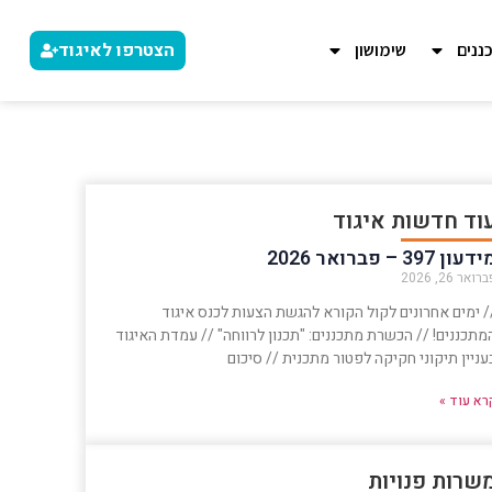
הצטרפו לאיגוד
ננים
שימושון
וד חדשות איגוד
דעון 397 – פברואר 2026
רואר 26, 2026
/ ימים אחרונים לקול הקורא להגשת הצעות לכנס איגוד
מתכננים! // הכשרת מתכננים: "תכנון לרווחה" // עמדת האיגוד
עניין תיקוני חקיקה לפטור מתכנית // סיכום
רא עוד »
שרות פנויות