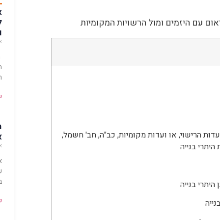
א
ל
ם עם היזמים ומול הרשויות המקומיות
ו
או
ה
ת
ה
ק
מ
 ועדות הרישוי, או ועדות מקומיות, כב"ה, חב' חשמל,
א
או
היתרי בנייה
א
ש
ב
ק