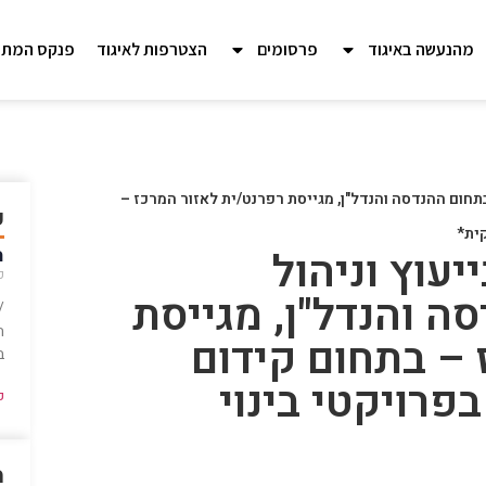
מהנעשה באיגוד
פרסומים
הצטרפות לאיגוד
פנקס המתכ
בתחום ההנדסה והנדל"ן, מגייסת רפרנט/ית לאזור המרכז –
ע
ית*
מי
עוץ וניהול
פב
ה והנדל"ן, מגייסת
/
ה
 – בתחום קידום
ב
פרויקטי בינוי
ק
מ