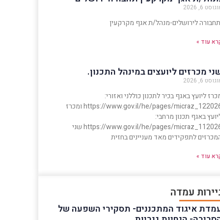
גוסט 6, 2026
חבורה לירושלים-מנהל/ת אגף מקרקעין
רא עוד »
ני מכרזים ליועצים במינהל התכנון.
גוסט 6, 2026
כרז ליועץ באגף בכיר לתכנון כוללני ואזורי:
https://www.gov.il/he/pages/micraz_122026 ומכרז
יועץ באגף תכנון מרחבי:
https://www.gov.il/he/pages/micraz_112026 שני
מכרזים לתפקידים מאד מעניינים בחזית
רא עוד »
יירות עמדה
מדת איגוד המתכננים- תסקירי השפעה של
סביבה- הנחיות גנריות