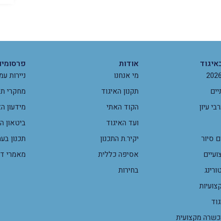
איגוד
אודות
פרסומים
מי אנחנו
ניירות עמ
יים
תקנון האיגוד
מחקרי תכ
י עיון
הקוד האתי
מידעון הא
ועד האיגוד
ביטאון ה
 סיור
יקיר.ת התכנון
תכנון בע
ועיים
אסיפה כללית
מאמרי ד
ורינג
בחירות
צועיות
גוד
שרה מקצועית