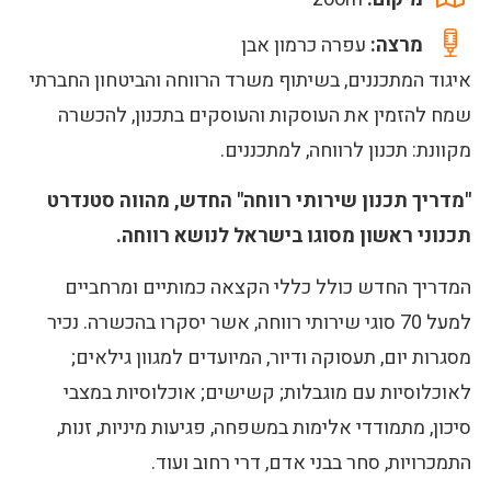
מרצה:
עפרה כרמון אבן
איגוד המתכננים, בשיתוף משרד הרווחה והביטחון החברתי
שמח להזמין את העוסקות והעוסקים בתכנון, להכשרה
מקוונת: תכנון לרווחה, למתכננים.
"מדריך תכנון שירותי רווחה" החדש, מהווה סטנדרט
תכנוני ראשון מסוגו בישראל לנושא רווחה.
המדריך החדש כולל כללי הקצאה כמותיים ומרחביים
למעל 70 סוגי שירותי רווחה, אשר יסקרו בהכשרה. נכיר
מסגרות יום, תעסוקה ודיור, המיועדים למגוון גילאים;
לאוכלוסיות עם מוגבלות; קשישים; אוכלוסיות במצבי
סיכון, מתמודדי אלימות במשפחה, פגיעות מיניות, זנות,
התמכרויות, סחר בבני אדם, דרי רחוב ועוד.